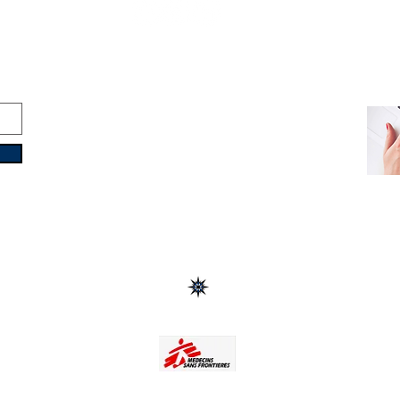
Copyright © 2016-2026
Travelixir.com
Все права защищены
Условия
&
Политика конфиденциальности
info@travelixir.com
Главное управление: Турин, Италия
Дубай, ОАЭ / Мале, Мальдивы
Монтевидео, Уругвай