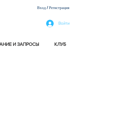
Вход / Регистрация
Войти
АНИЕ И ЗАПРОСЫ
КЛУБ
олните форму, чтобы
ирование.
Дайте нам
такт, который вы