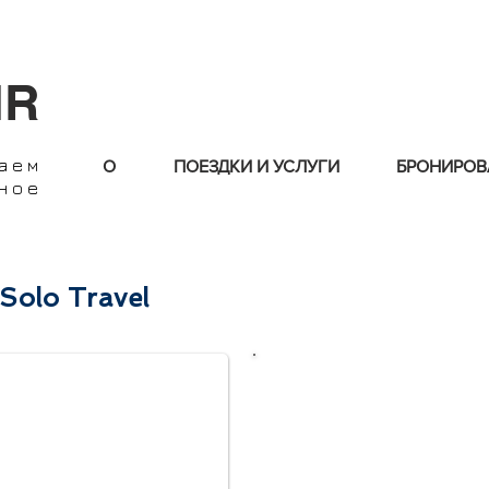
IR
лаем
О
ПОЕЗДКИ И УСЛУГИ
БРОНИРОВ
ное
olo Travel
Пожалуйста
, зап
продолжить брон
знать, как
кон