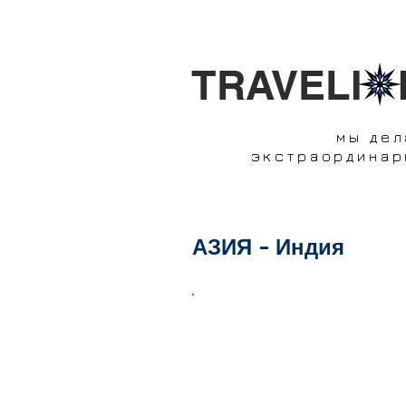
TRAVELI 
мы де
экстраординар
АЗИЯ - Индия
В этом разделе вы найде