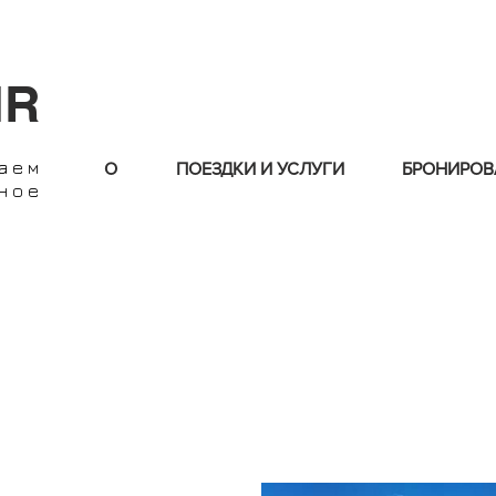
IR
лаем
О
ПОЕЗДКИ И УСЛУГИ
БРОНИРОВ
ное
те наши лучшие предложения и пакеты месяца. Следите за 
постоянно обновляем.
МЕДОВЫЙ МЕСЯЦ - ЮБИЛЕИ - ДНИ РОЖДЕНИЯ - КАНИКУЛЫ