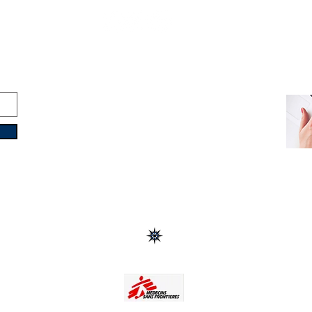
Copyright © 2016-2026
Travelixir.com
Все права защищены
Условия
&
Политика конфиденциальности
info@travelixir.com
Главное управление: Турин, Италия
Дубай, ОАЭ / Мале, Мальдивы
Монтевидео, Уругвай