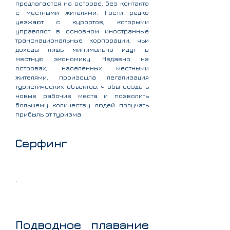
предлагаются на острове, без контакта
с местными жителями. Гости редко
уезжают с курортов, которыми
управляют в основном иностранные
транснациональные корпорации, чьи
доходы лишь минимально идут в
местную экономику. Недавно на
островах, населенных местными
жителями, произошла легализация
туристических объектов, чтобы создать
новые рабочие места и позволить
большему количеству людей получать
прибыль от туризма.
Серфинг
.
Подводное плавание