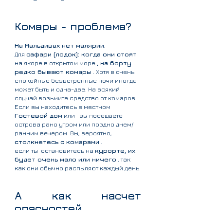
Комары - проблема?
На Мальдивах нет малярии.
Для
сафари (лодок): когда они стоят
на якоре в открытом море
, на борту
редко бывают комары
. Хотя в очень
спокойные безветренные ночи иногда
может быть и одна-две. На всякий
случай возьмите средство от комаров.
Если вы находитесь в местном
Гостевой дом
или
вы посещаете
острова рано утром или поздно днем/
ранним вечером
Вы, вероятно,
столкнетесь с комарами
.
если ты
остановитесь на
курорте, их
будет очень мало или ничего
, так
как они обычно распыляют каждый день.
А как насчет
опасностей