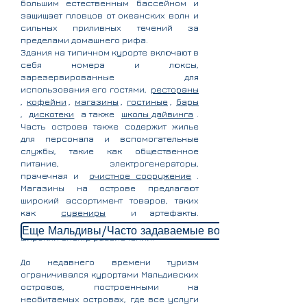
большим естественным бассейном и
защищает пловцов от океанских волн и
сильных приливных течений за
пределами домашнего рифа.
Здания на типичном курорте включают в
себя номера и люксы,
зарезервированные для
использования его гостями,
рестораны
,
кофейни
,
магазины
,
гостиные
,
бары
,
дискотеки
а также
школы дайвинга
.
Часть острова также содержит жилье
для персонала и вспомогательные
службы, такие как общественное
питание, электрогенераторы,
прачечная и
очистное сооружение
.
Магазины на острове предлагают
широкий ассортимент товаров, таких
как
сувениры
и артефакты.
Большинство курортов предлагают
Еще Мальдивы/Часто задаваемые вопросы о серфин
широкий спектр развлечений.
До недавнего времени туризм
ограничивался курортами Мальдивских
островов, построенными на
необитаемых островах, где все услуги