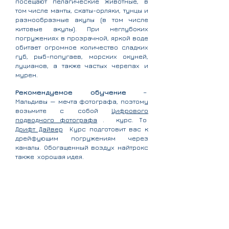
посещают пелагические животные, в
том числе манты, скаты-орляки, тунцы и
разнообразные акулы (в том числе
китовые акулы). При неглубоких
погружениях в прозрачной, яркой воде
обитает огромное количество сладких
губ, рыб-попугаев, морских окуней,
луцианов, а также частых черепах и
мурен.
Рекомендуемое обучение
–
Мальдивы — мечта фотографа, поэтому
возьмите с собой
Цифрового
подводного фотографа
.
курс. То
Дрифт Дайвер
Курс подготовит вас к
дрейфующим погружениям через
каналы. Обогащенный воздух найтрокс
также
хорошая идея.