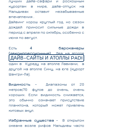
лучших дайв-сафари и роскошным
курортам в мире, дайв-отпуск на
Мальдивах оставит незабываемые
впечатления
.
Дайвинг хорош круглый год, но сезон
дождей приносит сильные дожди в
период с апреля по октябрь, особенно с
июня по август.
Есть
4
барокамеры
(декомпрессионные)
. Два на атолле
ДАЙВ-САЙТЫ И АТОЛЛЫ PADI
Мале
(Bandos Resort, Kuramathi Resort),
один в
Куреду на атолле Лавиани,
а
другой на атолле Сину, на юге (курорт
Шангри-Ла).
Видимость
–
Диапазоны от 20
метров/70 футов до очень, очень
хороших. Если видимость снижается,
это обычно означает присутствие
планктона, который может привлечь
китовых акул.
Избранные существа
–
В открытом
океане возле рифов Мальдивы часто