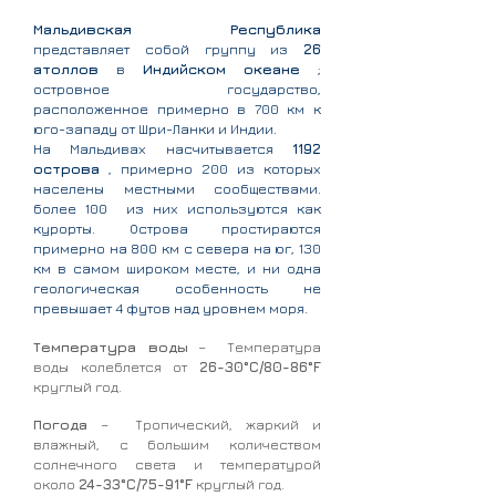
Мальдивская Республика
представляет собой группу из
26
атоллов
в
Индийском океане
;
островное государство,
расположенное примерно в 700 км к
юго-западу от Шри-Ланки и Индии.
На Мальдивах насчитывается
1192
острова
, примерно 200 из которых
населены местными сообществами.
более 100
из них используются как
курорты. Острова простираются
примерно на 800 км с севера на юг, 130
км в самом широком месте, и ни одна
геологическая особенность не
превышает 4 футов над уровнем моря.
Температура воды
–
Температура
воды колеблется от
26-30°C/80-86°F
круглый год.
Погода
–
Тропический, жаркий и
влажный, с большим количеством
солнечного света и температурой
около
24-33°C/75-91°F
круглый год.