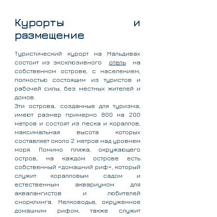
Курорты и
размещение
Туристический курорт на Мальдивах
состоит из эксклюзивного
отель
на
собственном острове, с населением,
полностью состоящим из туристов и
рабочей силы, без местных жителей и
домов.
Эти острова, созданные для туризма,
имеют размер примерно 800 на 200
метров и состоят из песка и кораллов,
максимальная высота которых
составляет около 2 метров над уровнем
моря. Помимо пляжа, окружающего
остров, на каждом острове есть
собственный «домашний риф», который
служит коралловым садом и
естественным аквариумом для
аквалангистов и любителей
снорклинга. Мелководье, окруженное
домашним рифом, также служит