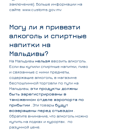
заключение). Больше информации на
сайте:
www.customs.gov.mv
Могу ли я привезти
алкоголь и спиртные
напитки на
Мальдивы?
На Мальдивы
нельзя
ввозить алкоголь.
Если вы купили спиртные напитки, пиво
и связанные с ними предметы,
содержащие алкоголь, в магазине
беспошлинной торговли по пути на
Мальдивы,
эти продукты должны
быть зарегистрированы в
таможенном отделе аэропорта по
прибытии
. Эти товары
будут
возвращены перед отъездом
.
Обратите внимание, что алкоголь можно
купить на лодках и курортах.
по
разумной цене.