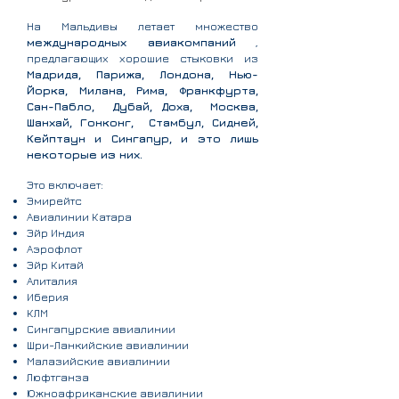
На Мальдивы летает множество
международных авиакомпаний
,
предлагающих хорошие стыковки из
Мадрида, Парижа, Лондона, Нью-
Йорка, Милана, Рима, Франкфурта,
Сан-Пабло,
Дубай, Доха,
Москва,
Шанхай, Гонконг,
Стамбул, Сидней,
Кейптаун и Сингапур, и это лишь
некоторые из них.
Это включает:
Эмирейтс
Авиалинии Катара
Эйр Индия
Аэрофлот
Эйр Китай
Алиталия
Иберия
КЛМ
Сингапурские авиалинии
Шри-Ланкийские авиалинии
Малазийские авиалинии
Люфтганза
Южноафриканские авиалинии