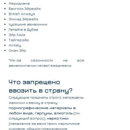
Меридиана
Бангкок Эйрвэйз
British Airways
Этихад Эйрвейз
турецкие авиалинии
Летайте в Дубае
Эйр Азия
Тайгерэйр
Airitaly
Оман Эйр
*Из-за сезонности не все
авиакомпании летают ежедневно.
Что запрещено
ввозить в страну?
Следующие предметы строго запрещены
законом к ввозу в страну:
порнографические материалы в
любом виде, гарпуны, алкоголь
(см.
следующий вопрос),
наркотики
(наказание за ввоз таких наркотиков
суровое, обычно пожизненное