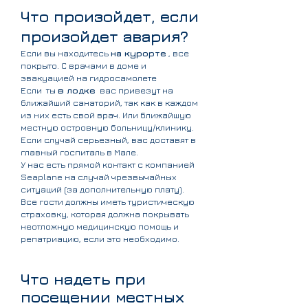
Что произойдет, если
произойдет авария?
Если вы находитесь
на курорте
, все
покрыто. С врачами в доме и
эвакуацией на гидросамолете
Если
ты
в лодке
вас привезут на
ближайший санаторий, так как в каждом
из них есть свой врач. Или ближайшую
местную островную больницу/клинику.
Если случай серьезный, вас доставят в
главный госпиталь в Мале.
У нас есть прямой контакт с компанией
Seaplane на случай чрезвычайных
ситуаций (за дополнительную плату).
Все гости должны иметь туристическую
страховку, которая должна покрывать
неотложную медицинскую помощь и
репатриацию, если это необходимо.
Что надеть при
посещении местных