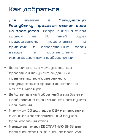
Как добраться
Для въезда в Мальдивскую
Республику предварительная виза
не требуется
. Разрешение на въезд
сроком на 30 дней будет
предоставлено посетителям по
прибытии в определенные порты
въезда в соответствии с
иммиграционными требованиями:
Действительный международный
проездной документ, выданный
правительством суверенного
государства со сроком действия не
менее 6 месяцев.
Действительный обратный авиабилет и
необходимые визы до конечного пункта
назначения.
Минимум 50 долларов США на человека
в день или подтвержденный ваучер
бронирования отеля.
Мальдивы имеют БЕСПЛАТНУЮ ВИЗУ для
всех туристов на 30 дней по прибытии.