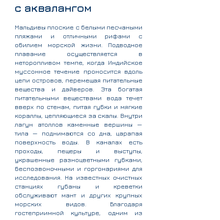
с аквалангом
Мальдивы плоские с белыми песчаными
пляжами и отличными рифами с
обилием морской жизни. Подводное
плавание осуществляется в
неторопливом темпе, когда Индийское
муссонное течение проносится вдоль
цепи островов, перемещая питательные
вещества и дайверов. Эта богатая
питательными веществами вода течет
вверх по стенам, питая губки и мягкие
кораллы, цепляющиеся за скалы. Внутри
лагун атоллов каменные вершины —
тила — поднимаются со дна, царапая
поверхность воды. В каналах есть
проходы, пещеры и выступы,
украшенные разноцветными губками,
беспозвоночными и горгонариями для
исследования. На известных очистных
станциях губаны и креветки
обслуживают мант и других крупных
морских видов. Благодаря
гостеприимной культуре, одним из