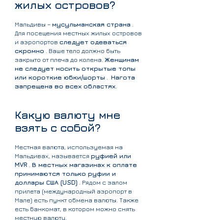
жилых островов?
Мальдивы –
мусульманская страна
.
Для посещения местных жилых островов
и аэропортов
следует одеваться
скромно
. Ваше тело должно быть
закрыто от плеча до колена.
Женщинам
не следует носить открытые топы
или короткие юбки/шорты
.
Нагота
запрещена во всех областях.
Какую валюту мне
взять с собой?
Местная валюта, используемая на
Мальдивах, называется
руфией или
MVR
.
В местных магазинах к оплате
принимаются только руфии и
доллары США (USD)
. Рядом с залом
прилета (международный аэропорт в
Мале) есть пункт обмена валюты. Также
есть банкомат, в котором можно снять
местную валюту.