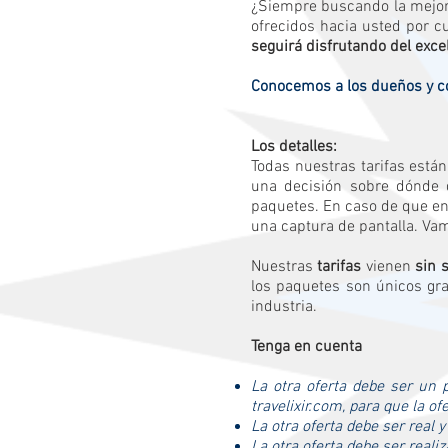
¿Siempre buscando la mejor 
ofrecidos hacia usted por cu
seguirá disfrutando del exce
Conocemos a los dueños y c
Los detalles:
Todas nuestras tarifas está
una decisión sobre dónde q
paquetes. En caso de que enc
una captura de pantalla. Vam
Nuestras
tarifas
vienen
sin 
los paquetes son únicos gra
industria.
Tenga en cuenta
La otra oferta debe ser un 
travelixir.com, para que la o
La otra oferta debe ser real 
La otra oferta debe ser reali