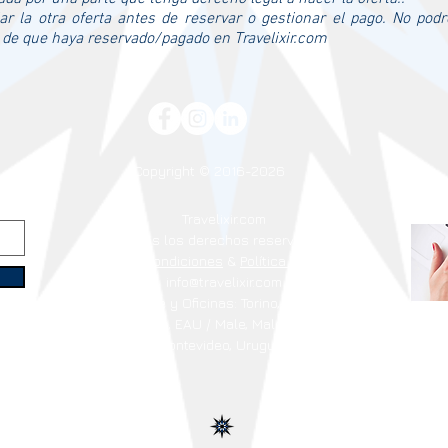
ar la otra oferta antes de reservar o gestionar el pago. No po
 de que haya reservado/pagado en Travelixir.com
Copyright © 2016-2026
Travelixir.com
Todos los derechos reservados
Términos y Condiciones
&
Política de Privacidad
info@travelixir.com
Base y Oficinas: Torino
, Italia
Dubai, EAU / Male, Maldivas
Montevideo, Uruguay