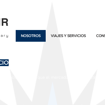
IR
nary
NOSOTROS
VIAJES Y SERVICIOS
CONS
CIO
n precio más bajo que el mercado y que disfrutemos d