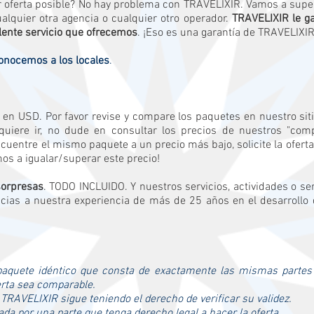
oferta posible? No hay problema con TRAVELIXIR. Vamos a supera
alquier otra agencia o cualquier otro operador.
TRAVELIXIR le ga
lente servicio que ofrecemos
. ¡Eso es una garantía de TRAVELIXIR
onocemos a los locales
.
n en USD. Por favor revise y compare los paquetes en nuestro si
uiere ir, no dude en consultar los precios de nuestros "com
uentre el mismo paquete a un precio más bajo, solicite la oferta
os a igualar/superar este precio!
sorpresas
. TODO INCLUIDO. Y nuestros servicios, actividades o ser
cias a nuestra experiencia de más de 25 años en el desarrollo 
paquete idéntico que consta de exactamente las mismas partes y
ferta sea comparable.
y TRAVELIXIR sigue teniendo el derecho de verificar su validez.
zada por una parte que tenga derecho legal a hacer la oferta..