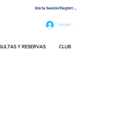
Inicia Sesión/Regístrate
Iniciar sesión
ULTAS Y RESERVAS
CLUB
e los siguientes
para continuar.
ensaje simple,
e reserva avanzada