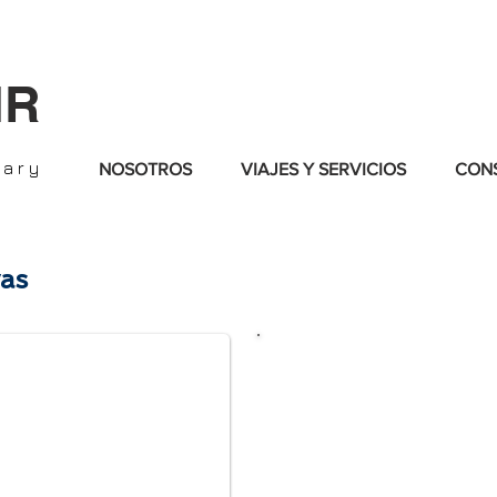
IR
nary
NOSOTROS
VIAJES Y SERVICIOS
CONS
as
Complete uno d
formularios 
Elija: por m
el formulario d