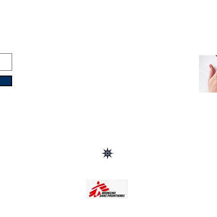
Copyright © 2016-2026
Travelixir.com
Todos los derechos reservados
Términos y Condiciones
&
Política de Privacidad
info@travelixir.com
Base y Oficinas: Torino
, Italia
Dubai, EAU / Male, Maldivas
Montevideo, Uruguay