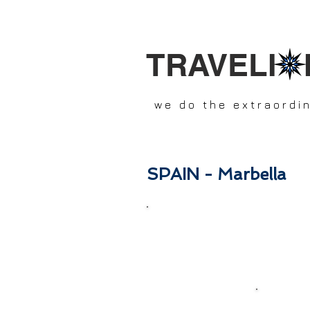
TRAVELI 
we do the extraordi
SPAIN - Marbella
In this section you will find o
H
BOOKI