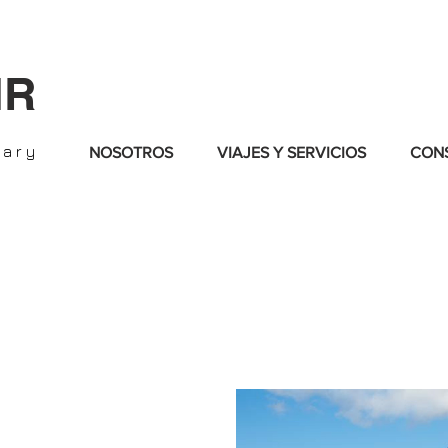
IR
nary
NOSOTROS
VIAJES Y SERVICIOS
CONS
ur best offers and packages of the month. Stay tuned for new deal
ONNEYMOONS - ANNIVERSARIES - BIRTHDAYS - VACATION
NGS