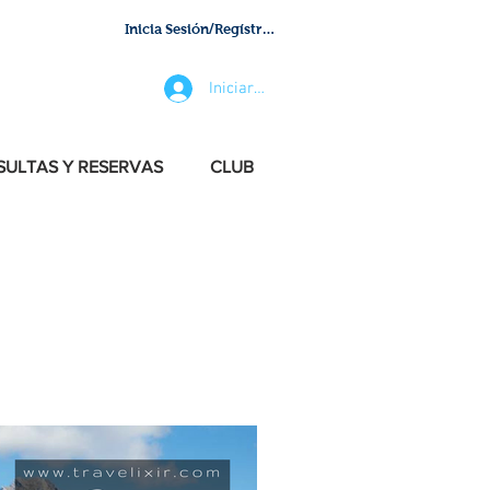
Inicia Sesión/Regístrate
Iniciar sesión
ULTAS Y RESERVAS
CLUB
s, we are updating all the time.
S