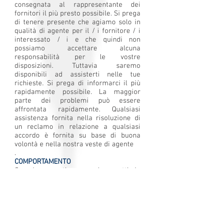
consegnata al rappresentante dei
fornitori il più presto possibile. Si prega
di tenere presente che agiamo solo in
qualità di agente per il / i fornitore / i
interessato / i e che quindi non
possiamo accettare alcuna
responsabilità per le vostre
disposizioni. Tuttavia saremo
disponibili ad assisterti nelle tue
richieste. Si prega di informarci il più
rapidamente possibile. La maggior
parte dei problemi può essere
affrontata rapidamente. Qualsiasi
assistenza fornita nella risoluzione di
un reclamo in relazione a qualsiasi
accordo è fornita su base di buona
volontà e nella nostra veste di agente
.
COMPORTAMENTO
Quando prenoti con noi, accetti la
responsabilità per qualsiasi danno o
perdita causati da te o da qualsiasi
membro del tuo gruppo. Il pagamento
completo per tali danni o perdite deve
essere pagato direttamente al