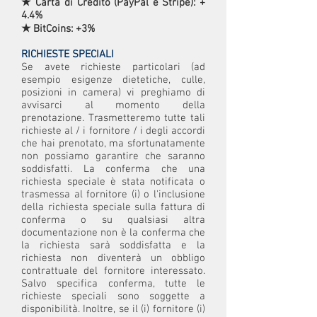
★ Carta di Credito (PayPal e Stripe): +
4.4%
★ BitCoins: +3%
RICHIESTE SPECIALI
Se avete richieste particolari (ad
esempio esigenze dietetiche, culle,
posizioni in camera) vi preghiamo di
avvisarci al momento della
prenotazione. Trasmetteremo tutte tali
richieste al / i fornitore / i degli accordi
che hai prenotato, ma sfortunatamente
non possiamo garantire che saranno
soddisfatti. La conferma che una
richiesta speciale è stata notificata o
trasmessa al fornitore (i) o l'inclusione
della richiesta speciale sulla fattura di
conferma o su qualsiasi altra
documentazione non è la conferma che
la richiesta sarà soddisfatta e la
richiesta non diventerà un obbligo
contrattuale del fornitore interessato.
Salvo specifica conferma, tutte le
richieste speciali sono soggette a
disponibilità. Inoltre, se il (i) fornitore (i)