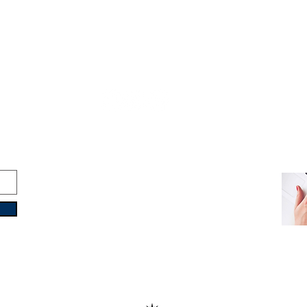
Copyright © 2016-2026
Travelixir.com
Todos los derechos reservados
Términos y Condiciones
&
Política de Privacidad
info@travelixir.com
Base y Oficinas: Torino
, Italia
Dubai, EAU / Male, Maldivas
Montevideo, Uruguay