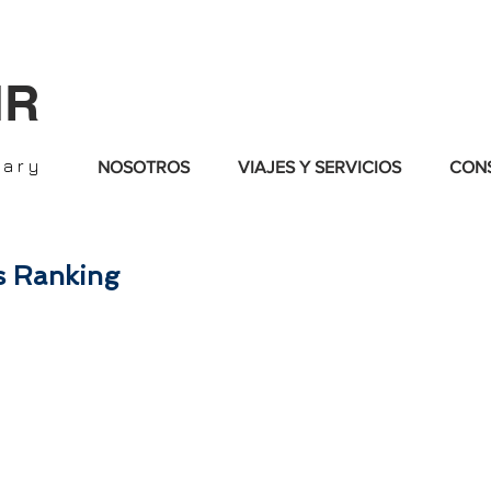
IR
nary
NOSOTROS
VIAJES Y SERVICIOS
CONS
s Ranking
ado durante muchos años en los resorts más exclusivos
s ha preparado para dar lo mejor de nosotros y trabajar 
dos a cumplir con los más altos estándares, los mejores 
discreción, protegiendo su privacidad e integridad.
SARIES - BIRTHDAYS - FAMILIES - FRIENDS - VACATION