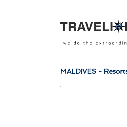
TRAVELI 
we do the extraordi
MALDIVES - Resort
Después de haber trabaj
exigentes del planeta, no
merece. Estamos acostumbra
HONNEYMOONS - ANNIVER