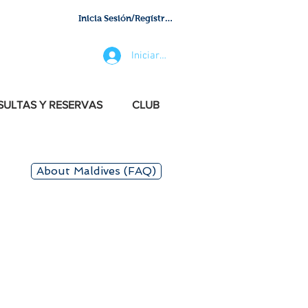
Inicia Sesión/Regístrate
Iniciar sesión
ULTAS Y RESERVAS
CLUB
About Maldives (FAQ)
 y con los huéspedes más
para usted al nivel que se
servicios y, sobre todo, la
S - CORPORATE - YACHTS