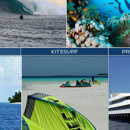
KITESURF
PR