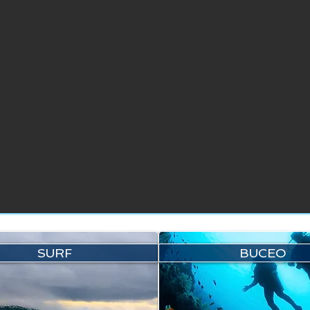
SURF
BUCEO