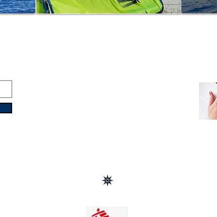
Copyright © 2016-2026
Travelixir.com
Todos los derechos reservados
Términos y Condiciones
&
Política de Privacidad
info@travelixir.com
Base y Oficinas: Torino
, Italia
Dubai, EAU / Male, Maldivas
Montevideo, Uruguay