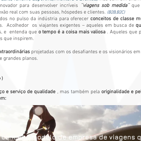
novador para desenvolver incríveis
¨viagens sob medida¨
que 
ão real com suas pessoas, hóspedes e clientes.
(B2B,B2C)
s no pulso da indústria para oferecer
conceitos de classe mu
s.
Acolhedor
os viajantes exigentes – aqueles em busca de
qu
, e
entenda que
o tempo é a coisa mais valiosa
. Aqueles que p
s que inspirem.
xtraordinárias
projetadas com os desafiantes e os visionários em
e grandes planos.
o
)
ço e serviço de qualidade
, mas também pela
originalidade e 
em:
conceito/modelo de empresa de viagens q