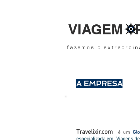
VIAGEM 
fazemos o extraordin
A EMPRESA
Seu autêntico
Trip Desig
Travelixir.com
é um
Glo
especializada em
Viagens de