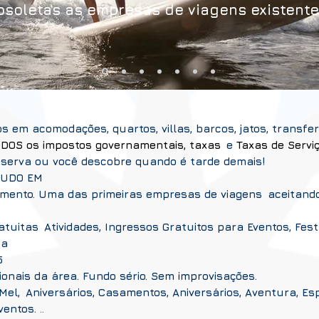
bsoletas as empresas de viagens existente
s em acomodações, quartos, villas, barcos, jatos, transfer
DOS os impostos governamentais, taxas
e
Taxas de Servi
 reserva ou você descobre quando é tarde demais!
TUDO EM
mento. Uma das primeiras empresas de viagens
aceitando
atuitas
Atividades, Ingressos Gratuitos para Eventos, Fes
pa
5
ionais da área. Fundo sério. Sem improvisações.
Mel,
Aniversários, Casamentos, Aniversários, Aventura, Esp
ventos.
..