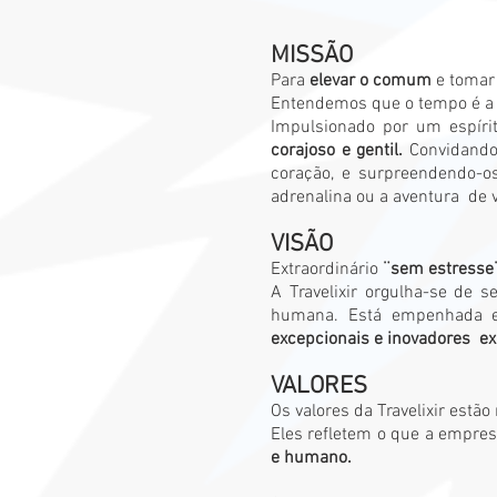
MISSÃO
Para
elevar o comum
e tomar
Entendemos que o tempo é a co
Impulsionado por um espíri
corajoso e gentil.
Convidando
coração, e surpreendendo-o
adrenalina ou a aventura
de 
VISÃO
Extraordinário
¨sem estresse
A Travelixir orgulha-se de 
humana. Está empenhada e
excepcionais e inovadores
ex
VALORES
Os valores da Travelixir estã
Eles refletem o que a empres
e humano.