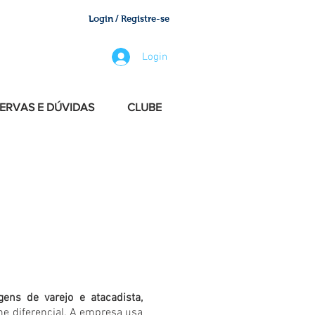
Login / Registre-se
Login
ERVAS E DÚVIDAS
CLUBE
 Viagens que você estava
ens de varejo e atacadista,
 diferencial. A empresa usa