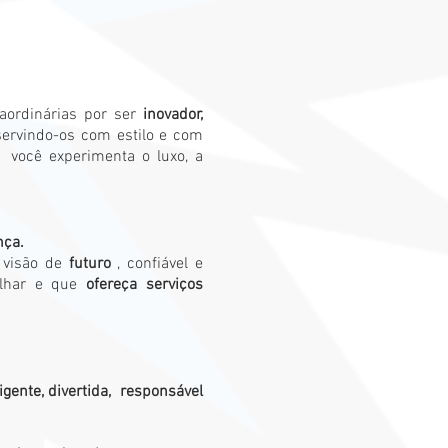
.
raordinárias por ser
inovador,
servindo-os com estilo e com
você experimenta o luxo, a
nça.
m visão de
futuro
, confiável e
alhar e que
ofereça serviços
igente, divertida,
responsável