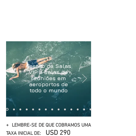
(formulário simples /
formulário de reserva)
e
retornaremos o mais rápido
possível com as melhores
opções e soluções
Gestão de Salas
VIP e salas de
reuniões em
aeroportos de
todo o mundo
+
LEMBRE-SE DE QUE COBRAMOS UMA
USD 290
TAXA INICIAL DE: