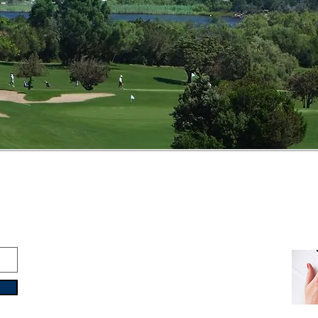
Copyright © 2016-2026
Travelixir.com
Todos os direitos reservados
termos e Condições
&
Política de Privacidade
info@travelixir.com
Quartel general: Turim, Itália