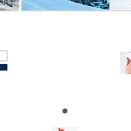
Copyright © 2016-2026
Travelixir.com
Todos os direitos reservados
termos e Condições
&
Política de Privacidade
info@travelixir.com
Quartel general: Turim, Itália
Dubai, Emirados Árabes Unidos / Malé, Maldivas
Montevidéu, Uruguai